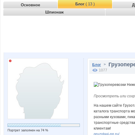
Блог
( 13 )
Основное
Д
Шпионаж
Грузопер
>
Блог
1077
Просмотреть или сохр
На нашем сайте Грузот
каталога транспорта м
разными кузовами, пик
транспортные средства
клиентам!
Портрет заполнен на 74 %
gruzotaxi-nn.ru/