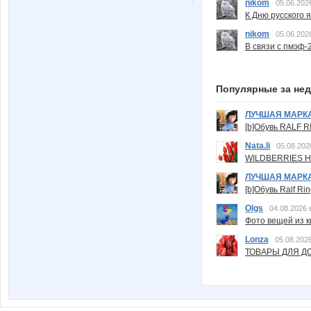
nikom
05.06.202
К Дню русского 
nikom
05.06.202
В связи с пмэф-
Популярные за не
ЛУЧШАЯ МАРК
[b]Обувь RALF RI
Nata.li
05.08.202
WILDBERRIES Н
ЛУЧШАЯ МАРК
[b]Обувь Ralf Ri
Olgs
04.08.2026 
Фото вещей из ки
Lonza
05.08.2026
ТОВАРЫ ДЛЯ ДО