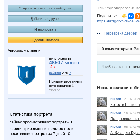
Тэги:
грузоперевозки
,
п
Отправить приватное сообщение
Поделиться:
Добавить в друзья
https://taxigorkovskoe.
Игнорировать
Перевозка дверей
Сделать подарок
0 комментариев
. Ва
Автофорум главный
популярность:
48507 место
-4 ↓
Чтобы оставлять ко
рейтинг
278
?
Привилегированный
пользователь
1
Новые записи в бл
уровня
nikom
21.07.202
Хотел в IT - поп
nikom
18.07.202
Статистика портрета:
Полдневное лет
сейчас просматривают портрет - 0
nikom
08.07.202
зарегистрированные пользователи
Азбука для Бура
посетившие портрет за 7 дней - 0