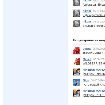
nikom
08.07.202
Азбука для Бура
nikom
05.06.202
К Дню русского 
nikom
05.06.202
В связи с пмэф-
Популярные за не
Lonza
05.08.2026
ТОВАРЫ ДЛЯ ДО
Nata.li
05.08.202
WILDBERRIES Н
ЛУЧШАЯ МАРК
[b]Обувь Ralf Ri
Olgs
04.08.2026 
Фото вещей из ки
ЛУЧШАЯ МАРК
[b]Обувь RALF RI