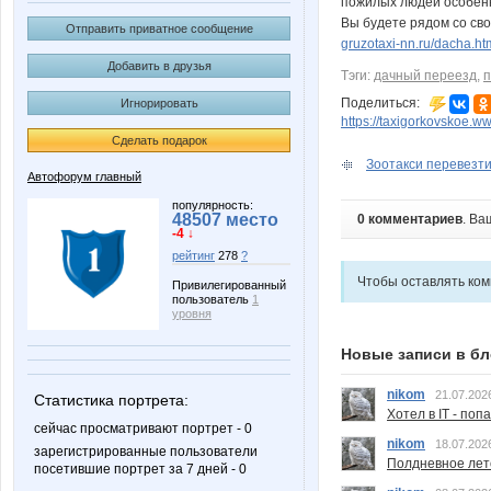
пожилых людей особенн
Вы будете рядом со сво
Отправить приватное сообщение
gruzotaxi-nn.ru/dacha.ht
Добавить в друзья
Тэги:
дачный переезд
,
п
Поделиться:
Игнорировать
https://taxigorkovskoe.
Сделать подарок
Зоотакси перевезти
Автофорум главный
популярность:
48507 место
0 комментариев
. Ва
-4 ↓
рейтинг
278
?
Чтобы оставлять ко
Привилегированный
пользователь
1
уровня
Новые записи в бл
nikom
21.07.202
Статистика портрета:
Хотел в IT - поп
сейчас просматривают портрет - 0
nikom
18.07.202
зарегистрированные пользователи
Полдневное лет
посетившие портрет за 7 дней - 0