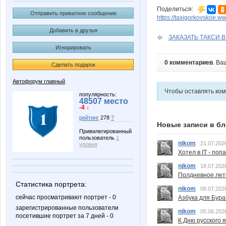
Поделиться:
Отправить приватное сообщение
https://taxigorkovskoe.ww
Добавить в друзья
ЗАКАЗАТЬ ТАКСИ 
Игнорировать
0 комментариев
. Ва
Сделать подарок
Автофорум главный
Чтобы оставлять ко
популярность:
48507 место
-4 ↓
рейтинг
278
?
Новые записи в бл
Привилегированный
пользователь
1
nikom
21.07.202
уровня
Хотел в IT - поп
nikom
18.07.202
Полдневное лет
Статистика портрета:
nikom
08.07.202
сейчас просматривают портрет - 0
Азбука для Бура
зарегистрированные пользователи
nikom
05.06.202
посетившие портрет за 7 дней - 0
К Дню русского 