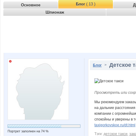
Блог
( 13 )
Основное
Д
Шпионаж
Детское т
>
Блог
Просмотреть или сохр
Мы рекомендуем заказыв
на дальние расстояния 
компании с огромнейши
спокойны и уверены в т
taxigorkovskoe.ru/dt.html
Портрет заполнен на 74 %
Тэги:
детское такси
,
зак