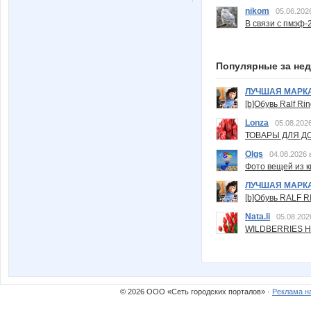
nikom
05.06.202
В связи с пмэф-
Популярные за не
ЛУЧШАЯ МАРК
[b]Обувь Ralf Ri
Lonza
05.08.2026
ТОВАРЫ ДЛЯ ДО
Olgs
04.08.2026 
Фото вещей из ки
ЛУЧШАЯ МАРК
[b]Обувь RALF RI
Nata.li
05.08.202
WILDBERRIES Н
© 2026 ООО «Сеть городских порталов» ·
Реклама н